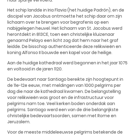
naar Spanje vervoerd.
Het schip landde in Iria Flavia (het huidige Padrón), en de
discipel van Jacobus ontmoette het schip daar om zijn
lichaam over te brengen voor begrafenis op een
nabijgelegen heuvel. Het lichaam van St. Jacobus werd
herontdekt in 813CE, toen een christelijke kluizenaar
genaamd Pelayo een licht zag dat hem naar het graf
leidde. De bisschop authenticeerde deze relikwieën en
koning Alfonso II bouwde een kapel voor de heilige.
Aan de huidige kathedraal werd begonnen in het jaar 1075
en voltooid in de jaren 1120.
De bedevaart naar Santiago bereikte zijn hoogtepunt in
de 11e-12e eeuw, met meldingen van 1000 pelgrims per
dag die naar de kathedraal kwamen. De belangstelling
voor relikwieën was groot en de infrastructuur voor
pelgrims nam toe. Veel kerken boden onderdak aan
pelgrims. Santiago werd een van de drie belangrijkste
christelijke bedevaartsoorden, samen met Rome en
Jeruzalem.
Voor de meeste middeleeuwse pelgrims betekende de