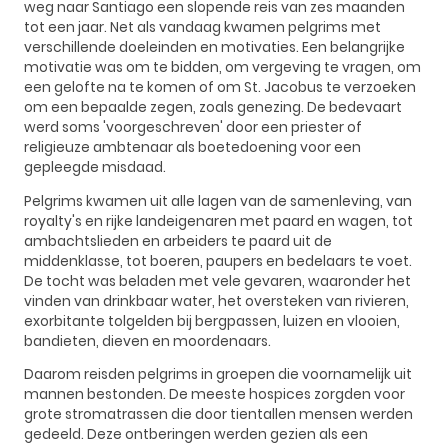
weg naar Santiago een slopende reis van zes maanden
tot een jaar. Net als vandaag kwamen pelgrims met
verschillende doeleinden en motivaties. Een belangrijke
motivatie was om te bidden, om vergeving te vragen, om
een gelofte na te komen of om St. Jacobus te verzoeken
om een bepaalde zegen, zoals genezing. De bedevaart
werd soms 'voorgeschreven' door een priester of
religieuze ambtenaar als boetedoening voor een
gepleegde misdaad.
Pelgrims kwamen uit alle lagen van de samenleving, van
royalty's en rijke landeigenaren met paard en wagen, tot
ambachtslieden en arbeiders te paard uit de
middenklasse, tot boeren, paupers en bedelaars te voet.
De tocht was beladen met vele gevaren, waaronder het
vinden van drinkbaar water, het oversteken van rivieren,
exorbitante tolgelden bij bergpassen, luizen en vlooien,
bandieten, dieven en moordenaars.
Daarom reisden pelgrims in groepen die voornamelijk uit
mannen bestonden. De meeste hospices zorgden voor
grote stromatrassen die door tientallen mensen werden
gedeeld. Deze ontberingen werden gezien als een