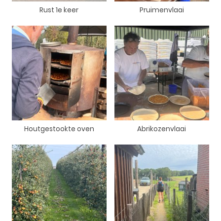
Rust 1e keer
Pruimenvlaai
Houtgestookte oven
Abrikozenvlaai