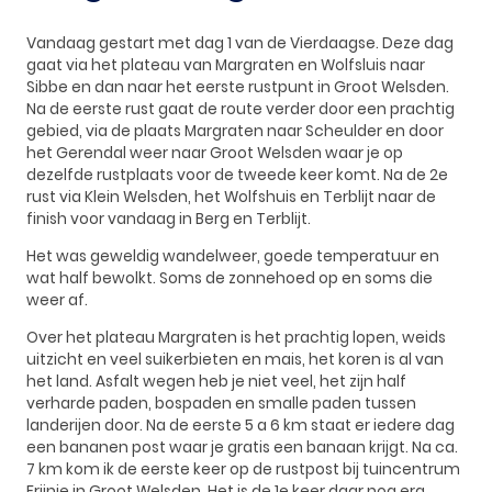
Vandaag gestart met dag 1 van de Vierdaagse. Deze dag
gaat via het plateau van Margraten en Wolfsluis naar
Sibbe en dan naar het eerste rustpunt in Groot Welsden.
Na de eerste rust gaat de route verder door een prachtig
gebied, via de plaats Margraten naar Scheulder en door
het Gerendal weer naar Groot Welsden waar je op
dezelfde rustplaats voor de tweede keer komt. Na de 2e
rust via Klein Welsden, het Wolfshuis en Terblijt naar de
finish voor vandaag in Berg en Terblijt.
Het was geweldig wandelweer, goede temperatuur en
wat half bewolkt. Soms de zonnehoed op en soms die
weer af.
Over het plateau Margraten is het prachtig lopen, weids
uitzicht en veel suikerbieten en mais, het koren is al van
het land. Asfalt wegen heb je niet veel, het zijn half
verharde paden, bospaden en smalle paden tussen
landerijen door. Na de eerste 5 a 6 km staat er iedere dag
een bananen post waar je gratis een banaan krijgt. Na ca.
7 km kom ik de eerste keer op de rustpost bij tuincentrum
Frijnje in Groot Welsden. Het is de 1e keer daar nog erg