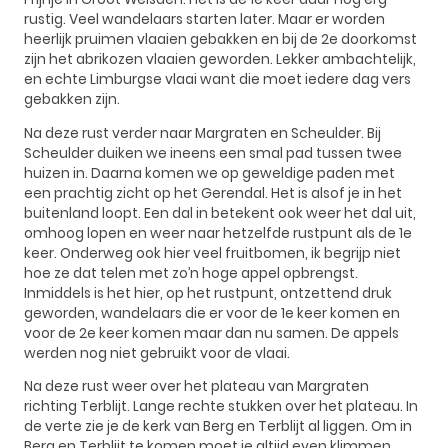
rustig. Veel wandelaars starten later. Maar er worden
heerlijk pruimen vlaaien gebakken en bij de 2e doorkomst
zijn het abrikozen vlaaien geworden. Lekker ambachtelijk,
en echte Limburgse vlaai want die moet iedere dag vers
gebakken zijn.
Na deze rust verder naar Margraten en Scheulder. Bij
Scheulder duiken we ineens een smal pad tussen twee
huizen in. Daarna komen we op geweldige paden met
een prachtig zicht op het Gerendal. Het is alsof je in het
buitenland loopt. Een dal in betekent ook weer het dal uit,
omhoog lopen en weer naar hetzelfde rustpunt als de 1e
keer. Onderweg ook hier veel fruitbomen, ik begrijp niet
hoe ze dat telen met zo’n hoge appel opbrengst.
Inmiddels is het hier, op het rustpunt, ontzettend druk
geworden, wandelaars die er voor de 1e keer komen en
voor de 2e keer komen maar dan nu samen. De appels
werden nog niet gebruikt voor de vlaai.
Na deze rust weer over het plateau van Margraten
richting Terblijt. Lange rechte stukken over het plateau. In
de verte zie je de kerk van Berg en Terblijt al liggen. Om in
Berg en Terblijt te komen moet je altijd even klimmen.