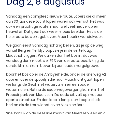
Dag 2, 8 augustus
Vandaag een compleet nieuwe route. Lopers die al meer
dan 30 jaar deze tocht lopen waren ook verrast. Het was
ook een prachtige route, maar wel veel heuvel op en
heuvel af. Dat geeft ook weer mooie beelden. Het is de
hele route bewolkt gebleven. Maar heerlijk wandelweer.
We gaan eerst vandaag richting Dellen, als je op de weg
vanuit Berg en Terblijt loopt zie je in de verte laag,
Maastricht liggen. We duiken dan het bos in, dat was
vandaag denk ik ook wel 75% van de route, bos. Ik krijg de
eerste klim en kom boven bij een oude mergelgroeve.
Door het bos op er de Ambyerheide, onder de snelweg A2
door en over de spoorlijn die naar Maastricht gaat, lopen
we langs de Geul met watervallen en een oude
watermolen. Net na de spoorwegovergang kom ik in het
Proosdij park van Meerssen. De oude eik valt op met een
aparte structuur. En dan loop ik langs een koepel die ik
herken als de trouwlocatie van Mieke en Bart.
Snel kom ik op de gezellige markt van Meerssen, een en al