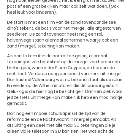
nog nooit eerder geweest. Het is een grot met acties, niet
passief een grot bekijken maar ook zelf wat doen. (Ook
heel leuk voor kinderen).
De start is met een film van de zand tovenaar die zee
dino’s tekent, de basis voor het mergel, alle afgestorven
zeedieren. De zand tovenaar heeft nog een rol,
halverwege staan allemaal schermen waar je ook een
zand (mergel) tekening kan maken.
Als eerste kom ik in de portretten galerij, allemaal
tekeningen van houtskool op de mergel van beroemde
Limburgers, waaronder Pierre Cuypers, de beroemde
architect. Verderop naog een beeld van hem uit mergel.
Dan kasteel Valkenburg wat nu bekend staat als de ruïne.
En verderop de Wilhelminatoren die dit jaar is ingestort.
Gelukkig is die hier nog te bezichtigen. Dan Een plek waar
je3 zelf iets uit mergel kan maken, ik heb een mooi hartje
gemaakt.
Dan nog een mooie schuilkapel uit de tijd van de
reformatie en de Nachtwacht in mergel gemaakt. Als
afsluiting een deel met allemaal 3D tekeningen die je
alleen via je telefoon in 3 D kan zien. Het was echt de