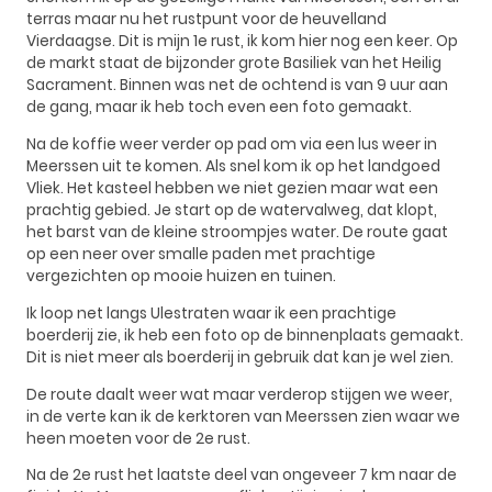
terras maar nu het rustpunt voor de heuvelland
Vierdaagse. Dit is mijn 1e rust, ik kom hier nog een keer. Op
de markt staat de bijzonder grote Basiliek van het Heilig
Sacrament. Binnen was net de ochtend is van 9 uur aan
de gang, maar ik heb toch even een foto gemaakt.
Na de koffie weer verder op pad om via een lus weer in
Meerssen uit te komen. Als snel kom ik op het landgoed
Vliek. Het kasteel hebben we niet gezien maar wat een
prachtig gebied. Je start op de watervalweg, dat klopt,
het barst van de kleine stroompjes water. De route gaat
op een neer over smalle paden met prachtige
vergezichten op mooie huizen en tuinen.
Ik loop net langs Ulestraten waar ik een prachtige
boerderij zie, ik heb een foto op de binnenplaats gemaakt.
Dit is niet meer als boerderij in gebruik dat kan je wel zien.
De route daalt weer wat maar verderop stijgen we weer,
in de verte kan ik de kerktoren van Meerssen zien waar we
heen moeten voor de 2e rust.
Na de 2e rust het laatste deel van ongeveer 7 km naar de