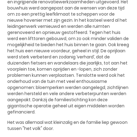
en ingrijpende renovatiewerkzaamheden uitgevoerd. Het
bouwhuis werd aangepast aan de wensen van deze tijd
om zo een prettig leefklimaat te scheppen voor de
nieuwe hovenier met zijn gezin. In het kasteel werd al het
leidingenwerk vernieuwd en werden alle ruimten
gerenoveerd en opnieuw gestoffeerd. Tegen het huis
werd een lifttoren gebouwd, om zo ook minder validen de
mogelijkheid te bieden het huis binnen te gaan. Ook kreeg
het huis een nieuwe voordeur, geheel in stijl. De oprijlaan
werd sterk verbeterd en zodanig ‘verhard’, dat de
duizenden fietsers en wandelaars die jaarlijks, tot aan het
voorplein toe, komen oprijden en -lopen, zich zonder
problemen kunnen verplaatsen. Tenslotte werd ook het
onderhoud van de tuin met veel enthousiasme
opgenomen: bloemperken werden aangelegd, zichtlijnen
werden hersteld en vele andere verbeterpunten werden
aangepakt. Dankzij de familiestichting kon deze
gigantische operatie geheel uit eigen middelen worden
gefinancierd.
Het was allemaal wat kleinzalig en de familie liep gewoon
tussen "het volk" door.