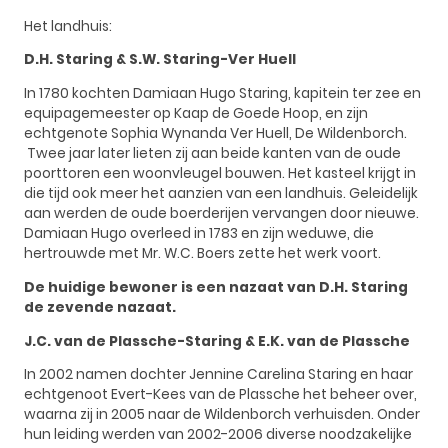
Het landhuis:
D.H. Staring & S.W. Staring-Ver Huell
In 1780 kochten Damiaan Hugo Staring, kapitein ter zee en
equipagemeester op Kaap de Goede Hoop, en zijn
echtgenote Sophia Wynanda Ver Huell, De Wildenborch.
Twee jaar later lieten zij aan beide kanten van de oude
poorttoren een woonvleugel bouwen. Het kasteel krijgt in
die tijd ook meer het aanzien van een landhuis. Geleidelijk
aan werden de oude boerderijen vervangen door nieuwe.
Damiaan Hugo overleed in 1783 en zijn weduwe, die
hertrouwde met Mr. W.C. Boers zette het werk voort.
De huidige bewoner is een nazaat van D.H. Staring
de zevende nazaat.
J.C. van de Plassche-Staring & E.K. van de Plassche
In 2002 namen dochter Jennine Carelina Staring en haar
echtgenoot Evert-Kees van de Plassche het beheer over,
waarna zij in 2005 naar de Wildenborch verhuisden. Onder
hun leiding werden van 2002-2006 diverse noodzakelijke