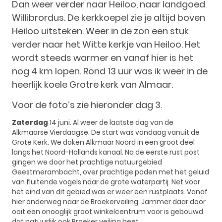
Dan weer verder naar Heiloo, naar landgoed
Willibrordus. De kerkkoepel zie je altijd boven
Heiloo uitsteken. Weer in de zon een stuk
verder naar het Witte kerkje van Heiloo. Het
wordt steeds warmer en vanaf hier is het
nog 4 km lopen. Rond 13 uur was ik weer in de
heerlijk koele Grotre kerk van Almaar.
Voor de foto’s zie hieronder dag 3.
Zaterdag
14 juni. Al weer de laatste dag van de
Alkmaarse Vierdaagse. De start was vandaag vanuit de
Grote Kerk. We doken Alkmaar Noord in een groot deel
langs het Noord-Hollands kanaal. Na de eerste rust post
gingen we door het prachtige natuurgebied
Geestmerambacht, over prachtige paden met het geluid
van fluitende vogels naar de grote waterpartij. Net voor
het eind van dit gebied was er weer een rustplaats. Vanaf
hier onderweg naar de Broekerveiling. Jammer daar door
ooit een onooglijk groot winkelcentrum voor is gebouwd
dat natuurlijk ook Broeker veiling heet.